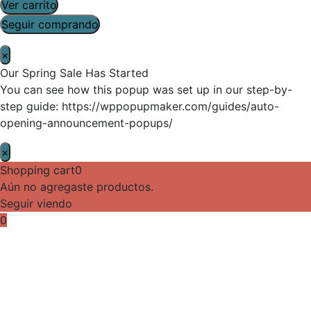
Ver carrito
Seguir comprando
×
Our Spring Sale Has Started
You can see how this popup was set up in our step-by-
step guide: https://wppopupmaker.com/guides/auto-
opening-announcement-popups/
×
Shopping cart
0
Aún no agregaste productos.
Seguir viendo
0