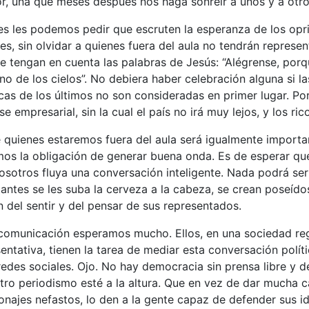
or, una que meses después nos haga sonreír a unos y a otro
es les podemos pedir que escruten la esperanza de los opr
es, sin olvidar a quienes fuera del aula no tendrán represen
que tengan en cuenta las palabras de Jesús: “Alégrense, porq
ino de los cielos”. No debiera haber celebración alguna si la
icas de los últimos no son consideradas en primer lugar. Po
se empresarial, sin la cual el país no irá muy lejos, y los ri
e quienes estaremos fuera del aula será igualmente import
os la obligación de generar buena onda. Es de esperar que
osotros fluya una conversación inteligente. Nada podrá se
antes se les suba la cerveza a la cabeza, se crean poseídos
 del sentir y del pensar de sus representados.
comunicación esperamos mucho. Ellos, en una sociedad re
ntativa, tienen la tarea de mediar esta conversación políti
 redes sociales. Ojo. No hay democracia sin prensa libre y d
tro periodismo esté a la altura. Que en vez de dar mucha 
onajes nefastos, lo den a la gente capaz de defender sus 