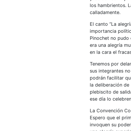
los hambrientos. La
calladamente.
El canto “La alegrí
importancia políti
Pinochet no pudo c
era una alegría mu
en la cara el frac
Tenemos por delant
sus integrantes no
podrán facilitar q
la deliberación de
plebiscito de sal
ese día lo celebre
La Convención Con
Espero que el prim
invoquen su poder