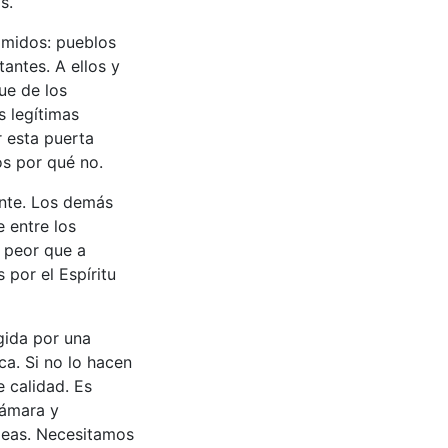
s.
imidos: pueblos
tantes. A ellos y
ue de los
s legítimas
r esta puerta
cos por qué no.
ante. Los demás
 entre los
r peor que a
 por el Espíritu
gida por una
ca. Si no lo hacen
e calidad. Es
cámara y
ideas. Necesitamos