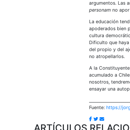
argumentos. Las am
personam
no apor
La educación tend
apoderados bien pu
cultura democráti
Dificulto que hay
del propio y del a
no atropellarlos.
A la Constituyent
acumulado a Chile.
nosotros, tendremo
ensayar una autopo
____________________
Fuente:
https://jo
ARTÍCULOS RELACI