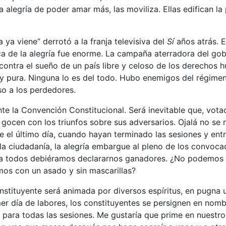
 alegría de poder amar más, las moviliza. Ellas edifican la 
a ya viene” derrotó a la franja televisiva del
Sí
años atrás. E
ca de la alegría fue enorme. La campaña aterradora del go
ontra el sueño de un país libre y celoso de los derechos 
y pura. Ninguna lo es del todo. Hubo enemigos del régimen
aso a los perdedores.
e la Convención Constitucional. Será inevitable que, votac
 gocen con los triunfos sobre sus adversarios. Ojalá no se rí
ue el último día, cuando hayan terminado las sesiones y ent
 la ciudadanía, la alegría embargue al pleno de los convoca
ida todos debiéramos declararnos ganadores. ¿No podemos 
mos con un asado y sin mascarillas?
stituyente será animada por diversos espíritus, en pugna 
er día de labores, los constituyentes se persignen en nombr
 para todas las sesiones. Me gustaría que prime en nuestro