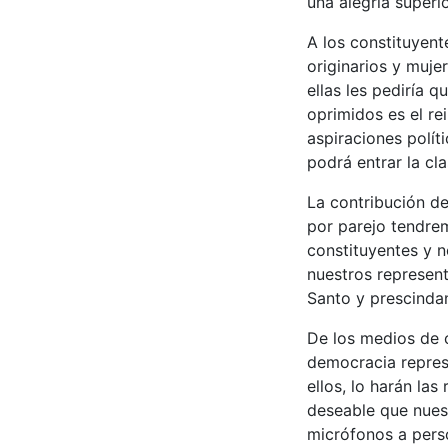
una alegría superi
A los constituyent
originarios y mujer
ellas les pediría 
oprimidos es el re
aspiraciones polít
podrá entrar la cla
La contribución d
por parejo tendrem
constituyentes y n
nuestros represent
Santo y prescindan
De los medios de 
democracia represe
ellos, lo harán las
deseable que nues
micrófonos a pers