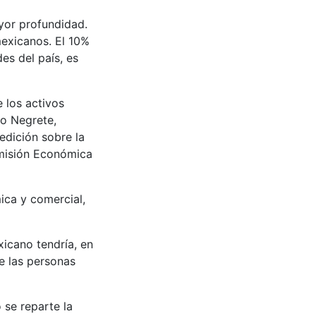
yor profundidad.
mexicanos. El 10%
es del país, es
e los activos
lo Negrete,
edición sobre la
omisión Económica
ca y comercial,
xicano tendría, en
e las personas
se reparte la