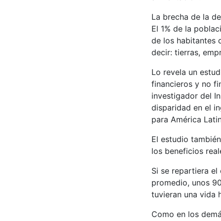
La brecha de la d
El 1% de la poblac
de los habitantes 
decir: tierras, em
Lo revela un estudi
financieros y no f
investigador del 
disparidad en el i
para América Latin
El estudio tambié
los beneficios rea
Si se repartiera e
promedio, unos 90
tuvieran una vida h
Como en los demás