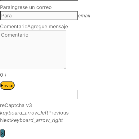
Para
Ingrese un correo
email
Comentario
Agregue mensaje
0
/
Enviar
reCaptcha v3
keyboard_arrow_left
Previous
Next
keyboard_arrow_right
×