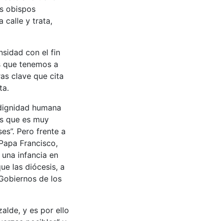
os obispos
calle y trata,
sidad con el fin
os que tenemos a
ras clave que cita
ta.
e dignidad humana
os que es muy
es”. Pero frente a
 Papa Francisco,
 una infancia en
ue las diócesis, a
“Gobiernos de los
alde, y es por ello