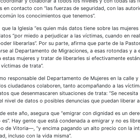
oordinar y colaborar a todos los niveles y con todas las f
 en contacto con “las fuerzas de seguridad, con las autori
común los conocimientos que tenemos”.
que la Iglesia “es quien más datos tiene sobre las mujeres 
atos “por miedo a perjudicar a las víctimas, cuando en real
oder liberarlas”. Por su parte, afirma que parte de la Pastor
arse al Departamento de Migraciones, a esas rotondas y a 
estas mujeres y tratar de liberarles si efectivamente están
víctimas de trata”.
mo responsable del Departamento de Mujeres en la calle y t
los ciudadanos colaboren, tanto acompañando a las vícti
tos que desenmascaren situaciones de trata: “Se necesita
l nivel de datos o posibles denuncias que puedan liberar a
 de este año, asegura que “emigrar con dignidad es un der
 es”. Hay gente que está condenada a emigrar y no es libre
o de Vitoria—, “y encima pagando un alto precio con la in
ad, incluso con la vida misma”.