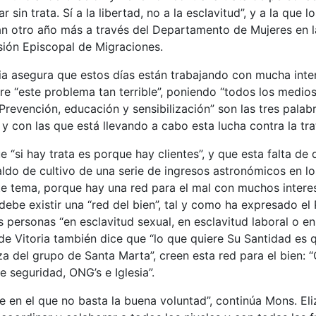
sin trata. Sí a la libertad, no a la esclavitud”, y a la que l
 otro año más a través del Departamento de Mujeres en la 
sión Episcopal de Migraciones.
ia asegura que estos días están trabajando con mucha inten
bre “este problema tan terrible”, poniendo “todos los medi
“Prevención, educación y sensibilización” son las tres palab
y con las que está llevando a cabo esta lucha contra la tra
 “si hay trata es porque hay clientes”, y que esta falta d
aldo de cultivo de una serie de ingresos astronómicos en l
este tema, porque hay una red para el mal con muchos interes
 debe existir una “red del bien”, tal y como ha expresado el
as personas “en esclavitud sexual, en esclavitud laboral o en
 de Vitoria también dice que “lo que quiere Su Santidad es q
 del grupo de Santa Marta”, creen esta red para el bien: 
e seguridad, ONG’s e Iglesia”.
le en el que no basta la buena voluntad”, continúa Mons. Eliz