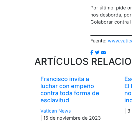
Por último, pide o
nos desborda, por 
Colaborar contra la
____________________
Fuente:
www.vatic
ARTÍCULOS RELACI
Francisco invita a
Es
luchar con empeño
El
contra toda forma de
no
esclavitud
in
Vatican News
| 3
| 15 de noviembre de 2023