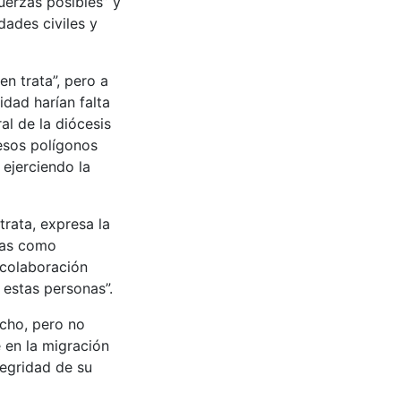
uerzas posibles” y
dades civiles y
en trata”, pero a
idad harían falta
al de la diócesis
esos polígonos
 ejerciendo la
rata, expresa la
mas como
 colaboración
 estas personas”.
echo, pero no
 en la migración
tegridad de su