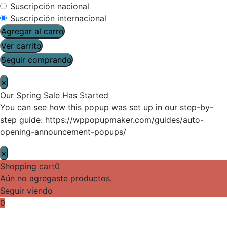
Suscripción nacional
Suscripción internacional
Agregar al carro
Ver carrito
Seguir comprando
×
Our Spring Sale Has Started
You can see how this popup was set up in our step-by-
step guide: https://wppopupmaker.com/guides/auto-
opening-announcement-popups/
×
Shopping cart
0
Aún no agregaste productos.
Seguir viendo
0