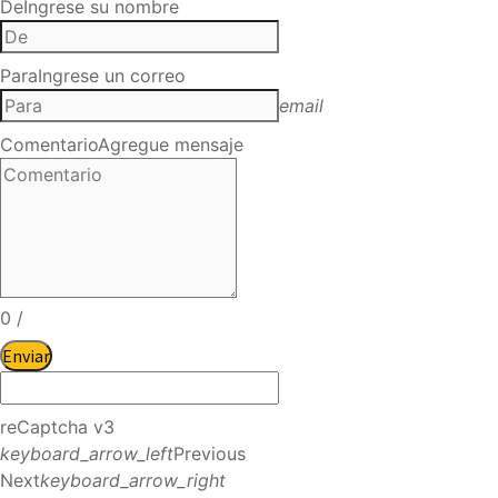
De
Ingrese su nombre
Para
Ingrese un correo
email
Comentario
Agregue mensaje
0
/
Enviar
reCaptcha v3
keyboard_arrow_left
Previous
Next
keyboard_arrow_right