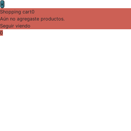
×
Shopping cart
0
Aún no agregaste productos.
Seguir viendo
0