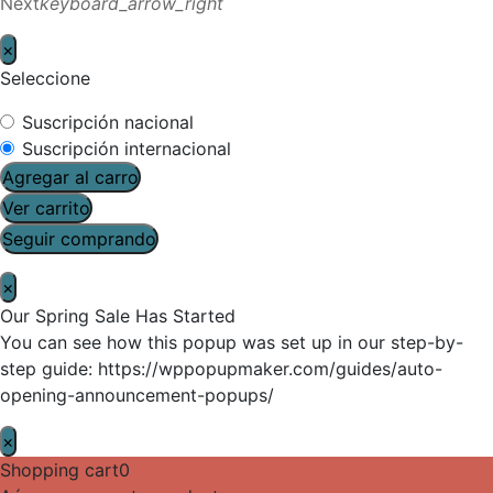
Next
keyboard_arrow_right
×
Seleccione
Suscripción nacional
Suscripción internacional
Agregar al carro
Ver carrito
Seguir comprando
×
Our Spring Sale Has Started
You can see how this popup was set up in our step-by-
step guide: https://wppopupmaker.com/guides/auto-
opening-announcement-popups/
×
Shopping cart
0