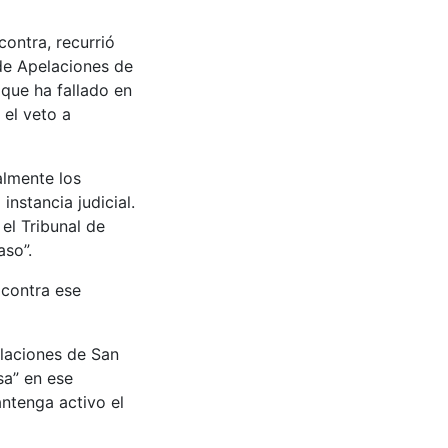
contra, recurrió
 de Apelaciones de
 que ha fallado en
 el veto a
almente los
nstancia judicial.
el Tribunal de
aso”.
 contra ese
laciones de San
sa” en ese
antenga activo el