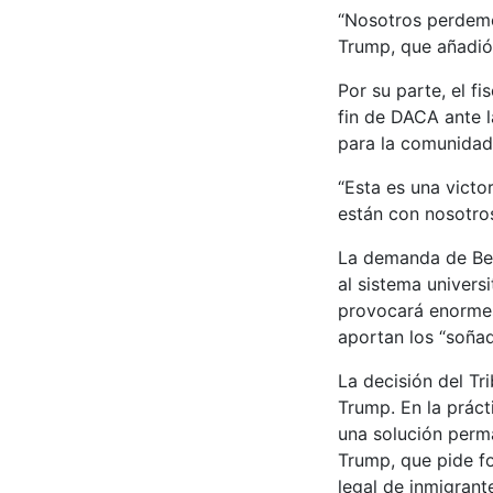
“Nosotros perdemo
Trump, que añadió:
Por su parte, el fi
fin de DACA ante l
para la comunidad
“Esta es una victo
están con nosotros
La demanda de Bec
al sistema univers
provocará enormes 
aportan los “soñad
La decisión del Tr
Trump. En la práct
una solución perm
Trump, que pide f
legal de inmigrant