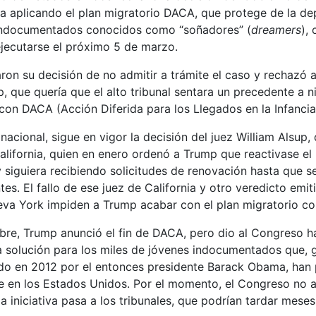
a aplicando el plan migratorio DACA, que protege de la de
indocumentados conocidos como “soñadores” (
dreamers
),
ejecutarse el próximo 5 de marzo.
ron su decisión de no admitir a trámite el caso y rechazó a
 que quería que el alto tribunal sentara un precedente a ni
con DACA (Acción Diferida para los Llegados en la Infancia
acional, sigue en vigor la decisión del juez William Alsup, 
California, quien en enero ordenó a Trump que reactivase 
y siguiera recibiendo solicitudes de renovación hasta que s
ntes. El fallo de ese juez de California y otro veredicto emi
va York impiden a Trump acabar con el plan migratorio co
bre, Trump anunció el fin de DACA, pero dio al Congreso h
a solución para los miles de jóvenes indocumentados que, g
o en 2012 por el entonces presidente Barack Obama, han p
te en los Estados Unidos. Por el momento, el Congreso no 
a iniciativa pasa a los tribunales, que podrían tardar meses 