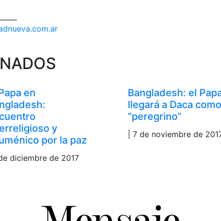
_____
dadnueva.com.ar
ONADOS
 Papa en
Bangladesh: el Pap
ngladesh:
llegará a Daca com
cuentro
“peregrino”
terreligioso y
| 7 de noviembre de 201
uménico por la paz
 de diciembre de 2017