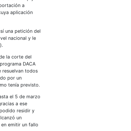
portación a
 cuya aplicación
sí una petición del
vel nacional y le
).
de la corte del
el programa DACA
e resuelvan todos
tido por un
mo tenía previsto.
asta el 5 de marzo
racias a ese
odido residir y
alcanzó un
en emitir un fallo