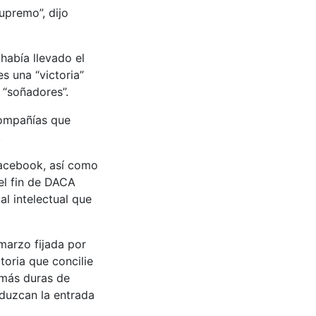
upremo”, dijo
 había llevado el
s una “victoria”
 “soñadores”.
 compañías que
.
acebook, así como
 el fin de DACA
l intelectual que
 marzo fijada por
toria que concilie
 más duras de
duzcan la entrada