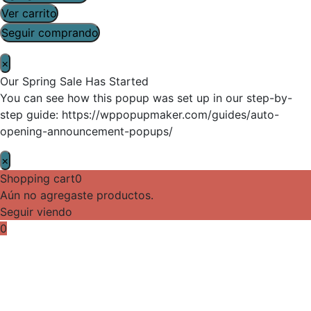
Ver carrito
Seguir comprando
×
Our Spring Sale Has Started
You can see how this popup was set up in our step-by-
step guide: https://wppopupmaker.com/guides/auto-
opening-announcement-popups/
×
Shopping cart
0
Aún no agregaste productos.
Seguir viendo
0