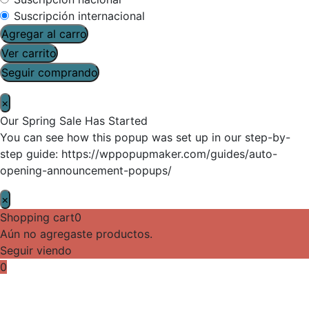
Suscripción internacional
Agregar al carro
Ver carrito
Seguir comprando
×
Our Spring Sale Has Started
You can see how this popup was set up in our step-by-
step guide: https://wppopupmaker.com/guides/auto-
opening-announcement-popups/
×
Shopping cart
0
Aún no agregaste productos.
Seguir viendo
0