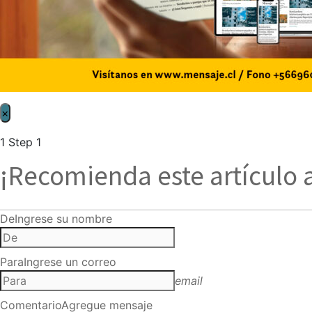
×
1
Step 1
¡Recomienda este artículo 
De
Ingrese su nombre
Para
Ingrese un correo
email
Comentario
Agregue mensaje