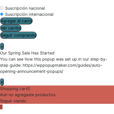
Suscripción nacional
Suscripción internacional
Agregar al carro
Ver carrito
Seguir comprando
×
Our Spring Sale Has Started
You can see how this popup was set up in our step-by-
step guide: https://wppopupmaker.com/guides/auto-
opening-announcement-popups/
×
Shopping cart
0
Aún no agregaste productos.
Seguir viendo
0