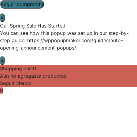
Seguir comprando
×
Our Spring Sale Has Started
You can see how this popup was set up in our step-by-
step guide: https://wppopupmaker.com/guides/auto-
opening-announcement-popups/
×
Shopping cart
0
Aún no agregaste productos.
Seguir viendo
0