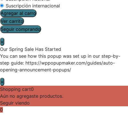
Suscripción internacional
Agregar al carro
Ver carrito
Seguir comprando
×
Our Spring Sale Has Started
You can see how this popup was set up in our step-by-
step guide: https://wppopupmaker.com/guides/auto-
opening-announcement-popups/
×
Shopping cart
0
Aún no agregaste productos.
Seguir viendo
0