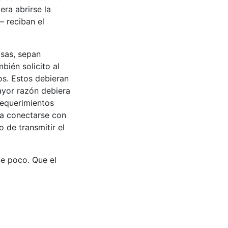
era abrirse la
 reciban el
osas, sepan
bién solicito al
os. Estos debieran
mayor razón debiera
requerimientos
 a conectarse con
o de transmitir el
e poco. Que el