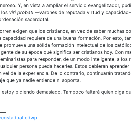
eroso. Y, en vista a ampliar el servicio evangelizador, pudi
 los
viri probati
—varones de reputada virtud y capacidad—
ordenación sacerdotal.
orren exigen que los cristianos, en vez de saber muchas c
ta capacidad requiere de una buena formación. Por esto, tam
 promueva una sólida formación intelectual de los católic
a gente de su época qué significa ser cristianos hoy. Con 
seminaristas para responder, de un modo inteligente, a los 
cualquier persona pueda hacerles. Estos debieran aprender
ivel de la experiencia. De lo contrario, continuarán tratand
je que ya nadie entiende ni soporta.
e estoy pidiendo demasiado. Tampoco faltará quien diga qu
___
gecostadoat.cl/wp