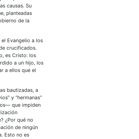
as causas. Su
ue, planteadas
obierno de la
el Evangelio a los
de crucificados.
 es Cristo: los
ido a un hijo, los
 a ellos que el
Las bautizadas, a
Dios” y “hermanas”
icos— que impiden
lización
e? ¿Por qué no
bación de ningún
a. Esto no es