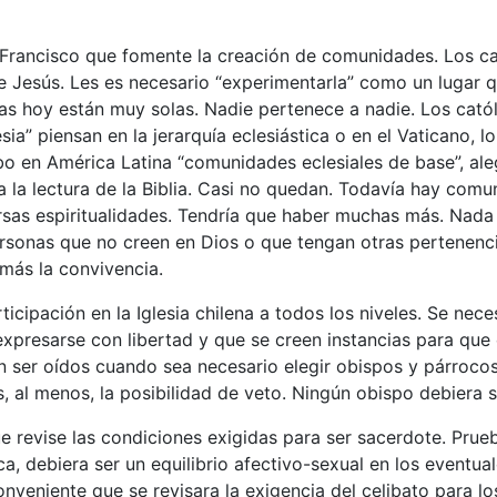
 Francisco que fomente la creación de comunidades. Los ca
 de Jesús. Les es necesario “experimentarla” como un lugar q
as hoy están muy solas. Nadie pertenece a nadie. Los cató
esia” piensan en la jerarquía eclesiástica o en el Vaticano, lo
bo en América Latina “comunidades eclesiales de base”, aleg
a la lectura de la Biblia. Casi no quedan. Todavía hay comu
ersas espiritualidades. Tendría que haber muchas más. Nada
ersonas que no creen en Dios o que tengan otras pertenenci
más la convivencia.
ticipación en la Iglesia chilena a todos los niveles. Se nece
xpresarse con libertad y que se creen instancias para que 
n ser oídos cuando sea necesario elegir obispos y párrocos
es, al menos, la posibilidad de veto. Ningún obispo debiera 
e revise las condiciones exigidas para ser sacerdote. Pru
ca, debiera ser un equilibrio afectivo-sexual en los eventua
onveniente que se revisara la exigencia del celibato para l