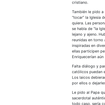
cristiano.
También le pido a
“tocar” la Iglesia
quiera. Las person
se habla de “la Igl
lejano y ajeno. Hu
reunidas en torno 
inspiradas en div
ellas participen p
Enriquecerían aún 
Falta diálogo y par
católicos puedan e
Los laicos debiera
por ellos o dejarl
Le pido al Papa qu
sacerdotal auténti
todo caso, sería c