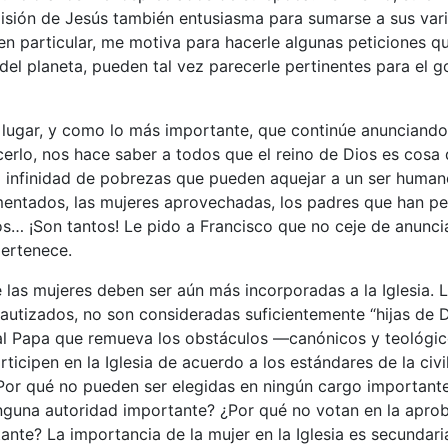
misión de Jesús también entusiasma para sumarse a sus vari
í en particular, me motiva para hacerle algunas peticiones q
del planeta, pueden tal vez parecerle pertinentes para el g
 lugar, y como lo más importante, que continúe anunciando 
erlo, nos hace saber a todos que el reino de Dios es cosa 
 infinidad de pobrezas que pueden aquejar a un ser humano,
entados, las mujeres aprovechadas, los padres que han perd
 ¡Son tantos! Le pido a Francisco que no ceje de anunciar
pertenece.
 las mujeres deben ser aún más incorporadas a la Iglesia. 
bautizados, no son consideradas suficientemente “hijas de 
o al Papa que remueva los obstáculos —canónicos y teológ
ticipen en la Iglesia de acuerdo a los estándares de la civi
or qué no pueden ser elegidas en ningún cargo important
inguna autoridad importante? ¿Por qué no votan en la apro
te? La importancia de la mujer en la Iglesia es secundari