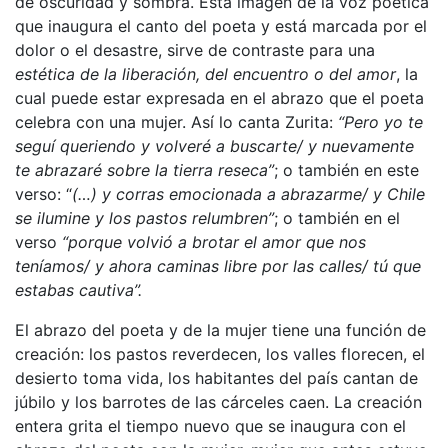
de oscuridad y sombra. Esta imagen de la voz poética
que inaugura el canto del poeta y está marcada por el
dolor o el desastre, sirve de contraste para una
estética de la liberación, del encuentro o del amor
, la
cual puede estar expresada en el abrazo que el poeta
celebra con una mujer. Así lo canta Zurita:
“Pero yo te
seguí queriendo y volveré a buscarte/ y nuevamente
te abrazaré sobre la tierra reseca”
; o también en este
verso: “
(…) y corras emocionada a abrazarme/ y Chile
se ilumine y los pastos relumbren”
; o también en el
verso
“porque volvió a brotar el amor que nos
teníamos/ y ahora caminas libre por las calles/ tú que
estabas cautiva”.
El abrazo del poeta y de la mujer tiene una función de
creación: los pastos reverdecen, los valles florecen, el
desierto toma vida, los habitantes del país cantan de
júbilo y los barrotes de las cárceles caen. La creación
entera grita el tiempo nuevo que se inaugura con el