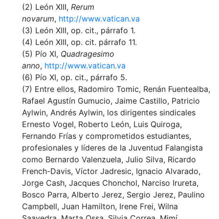
(2) León XIII,
Rerum
novarum
,
http://www.vatican.va
(3) León XIII, op. cit., párrafo 1.
(4) León XIII, op. cit. párrafo 11.
(5) Pío XI,
Quadragesimo
anno
,
http://www.vatican.va
(6) Pío XI, op. cit., párrafo 5.
(7) Entre ellos, Radomiro Tomic, Renán Fuentealba,
Rafael Agustín Gumucio, Jaime Castillo, Patricio
Aylwin, Andrés Aylwin, los dirigentes sindicales
Ernesto Vogel, Roberto León, Luis Quiroga,
Fernando Frías y comprometidos estudiantes,
profesionales y líderes de la Juventud Falangista
como Bernardo Valenzuela, Julio Silva, Ricardo
French-Davis, Víctor Jadresic, Ignacio Alvarado,
Jorge Cash, Jacques Chonchol, Narciso Irureta,
Bosco Parra, Alberto Jerez, Sergio Jerez, Paulino
Campbell, Juan Hamilton, Irene Frei, Wilna
Saavedra, Marta Ossa, Silvia Correa, Mimí