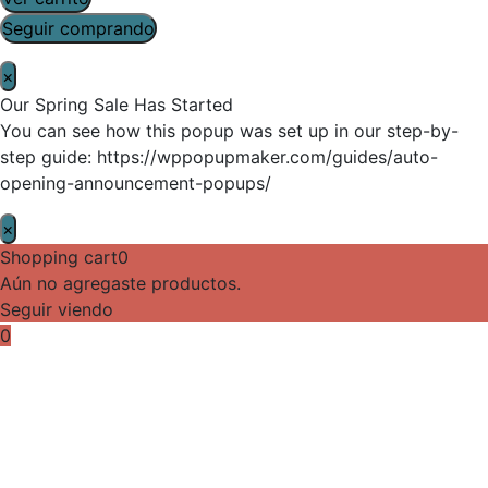
Seguir comprando
×
Our Spring Sale Has Started
You can see how this popup was set up in our step-by-
step guide: https://wppopupmaker.com/guides/auto-
opening-announcement-popups/
×
Shopping cart
0
Aún no agregaste productos.
Seguir viendo
0