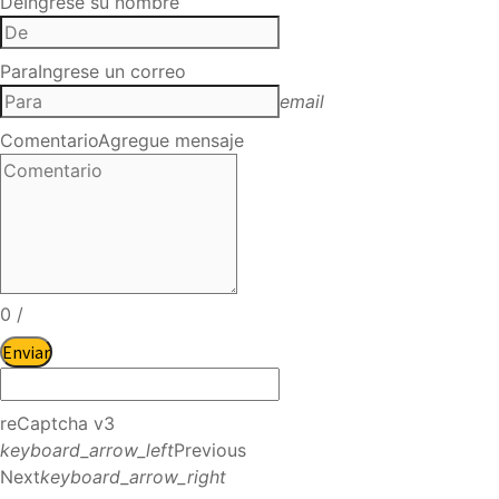
De
Ingrese su nombre
Para
Ingrese un correo
email
Comentario
Agregue mensaje
0
/
Enviar
reCaptcha v3
keyboard_arrow_left
Previous
Next
keyboard_arrow_right