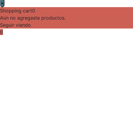
×
Shopping cart
0
Aún no agregaste productos.
Seguir viendo
0