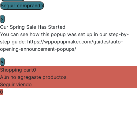
Seguir comprando
×
Our Spring Sale Has Started
You can see how this popup was set up in our step-by-
step guide: https://wppopupmaker.com/guides/auto-
opening-announcement-popups/
×
Shopping cart
0
Aún no agregaste productos.
Seguir viendo
0