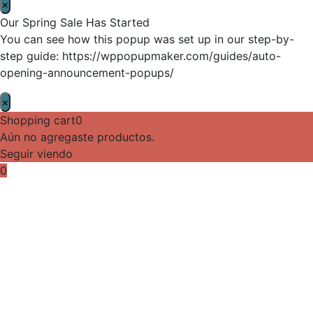
×
Our Spring Sale Has Started
You can see how this popup was set up in our step-by-
step guide: https://wppopupmaker.com/guides/auto-
opening-announcement-popups/
×
Shopping cart
0
Aún no agregaste productos.
Seguir viendo
0