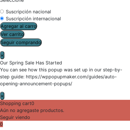
Suscripción nacional
Suscripción internacional
Agregar al carro
Ver carrito
Seguir comprando
×
Our Spring Sale Has Started
You can see how this popup was set up in our step-by-
step guide: https://wppopupmaker.com/guides/auto-
opening-announcement-popups/
×
Shopping cart
0
Aún no agregaste productos.
Seguir viendo
0