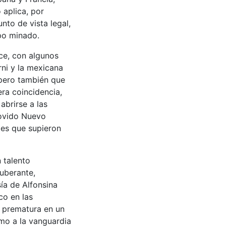
aplica, por
unto de vista legal,
po minado.
ce, con algunos
rni y la mexicana
 pero también que
ra coincidencia,
abrirse a las
movido Nuevo
des que supieron
 talento
uberante,
ía de Alfonsina
co en las
e prematura en un
mo a la vanguardia