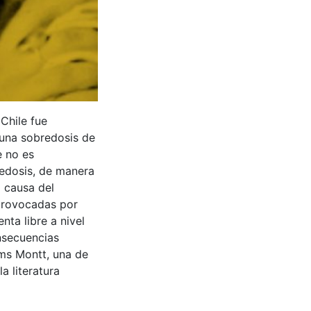
Chile fue
 una sobredosis de
e no es
redosis, de manera
a causa del
 provocadas por
nta libre a nivel
nsecuencias
lms Montt, una de
a literatura