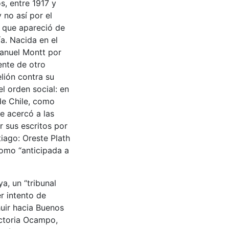
s, entre 1917 y
 no así por el
, que apareció de
a. Nacida en el
Manuel Montt por
ente de otro
lión contra su
el orden social: en
de Chile, como
e acercó a las
r sus escritos por
iago: Oreste Plath
como “anticipada a
a, un “tribunal
r intento de
huir hacia Buenos
ictoria Ocampo,