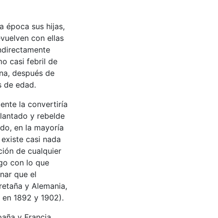
a época sus hijas,
evuelven con ellas
indirectamente
o casi febril de
ina, después de
s de edad.
nte la convertiría
lantado y rebelde
do, en la mayoría
 existe casi nada
ión de cualquier
go con lo que
nar que el
retaña y Alemania,
 en 1892 y 1902).
paña y Francia,