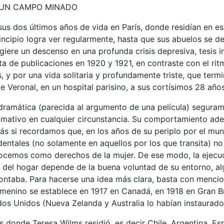
 UN CAMPO MINADO
sus dos últimos años de vida en París, donde residían en es
incipio logra ver regularmente, hasta que sus abuelos se d
ugiere un descenso en una profunda crisis depresiva, tesis 
ta de publicaciones en 1920 y 1921, en contraste con el ritm
s, y por una vida solitaria y profundamente triste, que term
e Veronal, en un hospital parisino, a sus cortísimos 28 año
dramática (parecida al argumento de una película) segurame
lamativo en cualquier circunstancia. Su comportamiento ade
s si recordamos que, en los años de su periplo por el mun
dentales (no solamente en aquellos por los que transita) no
ocemos como derechos de la mujer. De ese modo, la ejecuc
a del hogar depende de la buena voluntad de su entorno, al
ontaba. Para hacerse una idea más clara, basta con mencio
emenino se establece en 1917 en Canadá, en 1918 en Gran B
os Unidos (Nueva Zelanda y Australia lo habían instaurado
s donde Teresa Wilms residió, es decir Chile, Argentina, Es