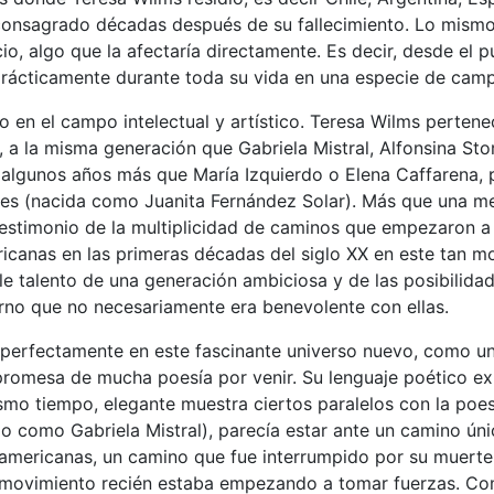
consagrado décadas después de su fallecimiento. Lo mismo 
io, algo que la afectaría directamente. Es decir, desde el p
rácticamente durante toda su vida en una especie de cam
 en el campo intelectual y artístico. Teresa Wilms pertene
, a la misma generación que Gabriela Mistral, Alfonsina Sto
e algunos años más que María Izquierdo o Elena Caffarena,
es (nacida como Juanita Fernández Solar). Más que una me
estimonio de la multiplicidad de caminos que empezaron a 
ricanas en las primeras décadas del siglo XX en este tan 
le talento de una generación ambiciosa y de las posibilida
rno que no necesariamente era benevolente con ellas.
 perfectamente en este fascinante universo nuevo, como un
promesa de mucha poesía por venir. Su lenguaje poético ex
smo tiempo, elegante muestra ciertos paralelos con la poes
(o como Gabriela Mistral), parecía estar ante un camino úni
oamericanas, un camino que fue interrumpido por su muert
movimiento recién estaba empezando a tomar fuerzas. Co