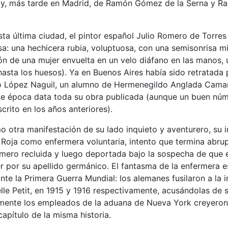
 y, más tarde en Madrid, de Ramón Gómez de la Serna y Ra
ta última ciudad, el pintor español Julio Romero de Torres
sa: una hechicera rubia, voluptuosa, con una semisonrisa mi
ón de una mujer envuelta en un velo diáfano en las manos, 
hasta los huesos). Ya en Buenos Aires había sido retratada 
o López Naguil, un alumno de Hermenegildo Anglada Cama
ve época data toda su obra publicada (aunque un buen n
crito en los años anteriores).
 otra manifestación de su lado inquieto y aventurero, su i
z Roja como enfermera voluntaria, intento que termina abr
imero recluida y luego deportada bajo la sospecha de que 
r por su apellido germánico. El fantasma de la enfermera e
te la Primera Guerra Mundial: los alemanes fusilaron a la i
elle Petit, en 1915 y 1916 respectivamente, acusándolas de 
amente los empleados de la aduana de Nueva York creyeron
apítulo de la misma historia.