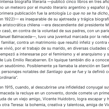
intensa biografía literaria —publicó cinco libros en tres año
 un meteoro por el mundo literario argentino y español (y
primera publicación fue la antología
Lo que no se ha dicho
 1922)— es inseparable de su ajetreada y trágica biografí
a aristocrática chilena —era descendiente del presidente 
 casó, en contra de la voluntad de sus padres, con un pari
Manuel Balmaceda—, tuvo una juventud marcada por la rebe
 familiar, contra un matrimonio que resultó infeliz y contra 
e vivió, por el trabajo de su marido, en diversas ciudades 
, empezó a interesarse por el feminismo y el anarquismo y s
 de Luis Emilio Recabarren. En Iquique también dio a conoce
un seudónimo. Posiblemente ya llamaba la atención en Sant
os personajes notables del
Santiago que se fue
y la definió 
rdinaria”.
en 1915, cuando, al descubrirse una infidelidad conyugal suy
almaceda la recluye en un convento, donde comete un prime
yuda de un viejo amigo, Vicente Huidobro, logra escapar y 
a otra Teresa: la bohemia, creativa y talentosa, amiga de V