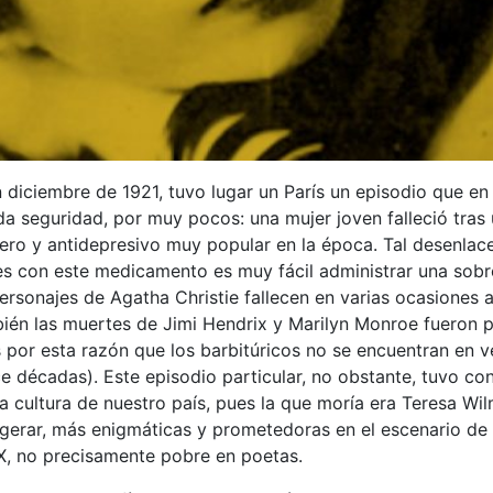
 diciembre de 1921, tuvo lugar un París un episodio que en 
da seguridad, por muy pocos: una mujer joven falleció tras
ero y antidepresivo muy popular en la época. Tal desenlac
ues con este medicamento es muy fácil administrar una sob
personajes de Agatha Christie fallecen en varias ocasiones 
bién las muertes de Jimi Hendrix y Marilyn Monroe fueron
 por esta razón que los barbitúricos no se encuentran en ve
e décadas). Este episodio particular, no obstante, tuvo co
a cultura de nuestro país, pues la que moría era Teresa Wi
xagerar, más enigmáticas y prometedoras en el escenario de l
XX, no precisamente pobre en poetas.