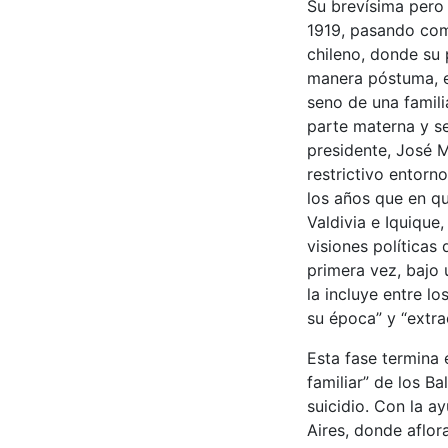
Su brevísima pero 
1919, pasando como
chileno, donde su 
manera póstuma, en
seno de una famili
parte materna y se
presidente, José 
restrictivo entorno
los años que en qu
Valdivia e Iquique
visiones políticas
primera vez, bajo 
la incluye entre l
su época” y “extrao
Esta fase termina 
familiar” de los B
suicidio. Con la a
Aires, donde aflor