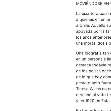
MOVIÉNDOSE EN
La escritora pasó 
a quienes en un pr
a Chile. Aquello s
apoyada por la fal
los años anteriore
una mortal dosis d
Una biografía tan 
en un personaje l
destaca todavía má
de los países occi
de lo que hoy con
gesto o acto fuer
Teresa Wilms no c
derecho al voto f
y en 1920 en Estad
En todos los paíse