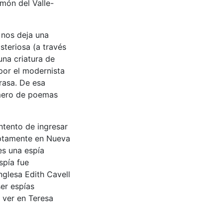
món del Valle-
 nos deja una
steriosa (a través
una criatura de
por el modernista
rasa. De esa
úmero de poemas
ntento de ingresar
uptamente en Nueva
es una espía
spía fue
nglesa Edith Cavell
ser espías
 ver en Teresa