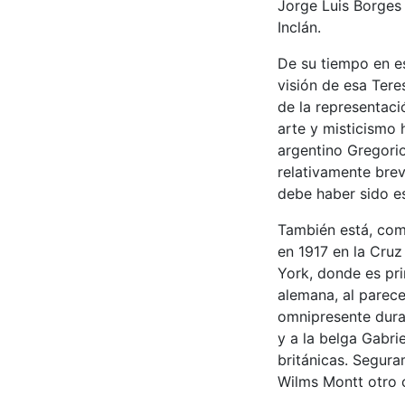
Jorge Luis Borges
Inclán.
De su tiempo en es
visión de esa Tere
de la representaci
arte y misticismo 
argentino Gregori
relativamente bre
debe haber sido es
También está, como
en 1917 en la Cru
York, donde es pr
alemana, al parece
omnipresente duran
y a la belga Gabri
británicas. Segur
Wilms Montt otro c