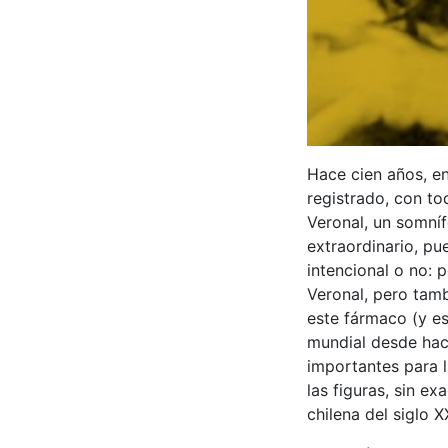
Hace cien años, en
registrado, con to
Veronal, un somníf
extraordinario, p
intencional o no: 
Veronal, pero tam
este fármaco (y es
mundial desde hac
importantes para l
las figuras, sin e
chilena del siglo 