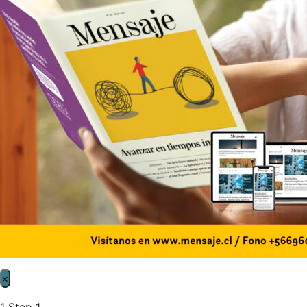
×
1
Step 1