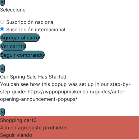
×
Seleccione
Suscripción nacional
Suscripción internacional
Agregar al carro
Ver carrito
Seguir comprando
×
Our Spring Sale Has Started
You can see how this popup was set up in our step-by-
step guide: https://wppopupmaker.com/guides/auto-
opening-announcement-popups/
×
Shopping cart
0
Aún no agregaste productos.
Seguir viendo