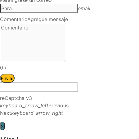
email
Comentario
Agregue mensaje
0
/
Enviar
reCaptcha v3
keyboard_arrow_left
Previous
Next
keyboard_arrow_right
×
1
Step 1