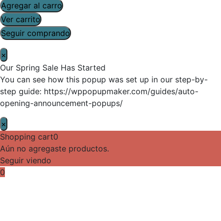
Agregar al carro
Ver carrito
Seguir comprando
×
Our Spring Sale Has Started
You can see how this popup was set up in our step-by-
step guide: https://wppopupmaker.com/guides/auto-
opening-announcement-popups/
×
Shopping cart
0
Aún no agregaste productos.
Seguir viendo
0