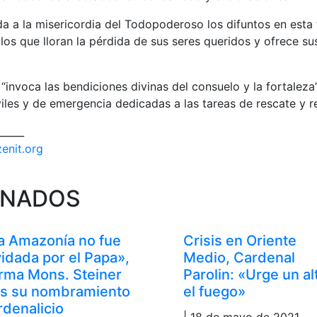
 a la misericordia del Todopoderoso los difuntos en esta 
 los que lloran la pérdida de sus seres queridos y ofrece su
“invoca las bendiciones divinas del consuelo y la fortaleza”
viles y de emergencia dedicadas a las tareas de rescate y 
_____
zenit.org
ONADOS
a Amazonía no fue
Crisis en Oriente
vidada por el Papa»,
Medio, Cardenal
irma Mons. Steiner
Parolin: «Urge un al
as su nombramiento
el fuego»
rdenalicio
| 18 de mayo de 2021