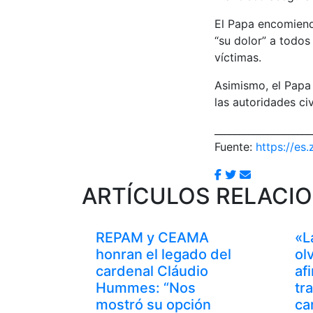
El Papa encomienda
“su dolor” a todos
víctimas.
Asimismo, el Papa 
las autoridades ci
____________________
Fuente:
https://es.
ARTÍCULOS RELACI
REPAM y CEAMA
«L
honran el legado del
ol
cardenal Cláudio
af
Hummes: “Nos
tr
mostró su opción
ca