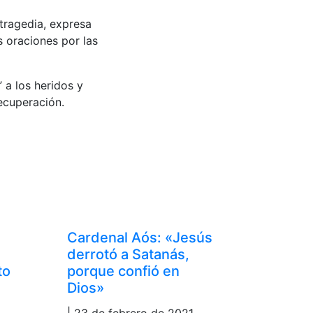
tragedia, expresa
s oraciones por las
 a los heridos y
recuperación.
Cardenal Aós: «Jesús
derrotó a Satanás,
to
porque confió en
Dios»
| 23 de febrero de 2021