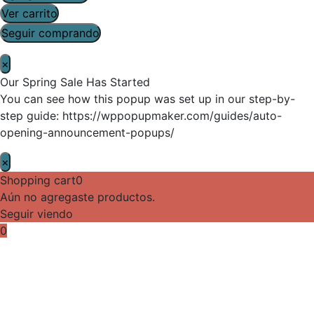
Ver carrito
Seguir comprando
×
Our Spring Sale Has Started
You can see how this popup was set up in our step-by-
step guide: https://wppopupmaker.com/guides/auto-
opening-announcement-popups/
×
Shopping cart
0
Aún no agregaste productos.
Seguir viendo
0