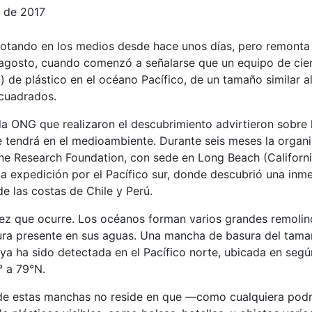
e de 2017
ebotando en los medios desde hace unos días, pero remonta
agosto, cuando comenzó a señalarse que un equipo de cien
) de plástico en el océano Pacífico, de un tamaño similar a
 cuadrados.
 la ONG que realizaron el descubrimiento advirtieron sobre 
 tendrá en el medioambiente. Durante seis meses la organiz
ine Research Foundation, con sede en Long Beach (Californ
na expedición por el Pacífico sur, donde descubrió una in
de las costas de Chile y Perú.
vez que ocurre. Los océanos forman varios grandes remolin
ura presente en sus aguas. Una mancha de basura del tamañ
ya ha sido detectada en el Pacífico norte, ubicada en segú
° a 79°N.
de estas manchas no reside en que —como cualquiera podr