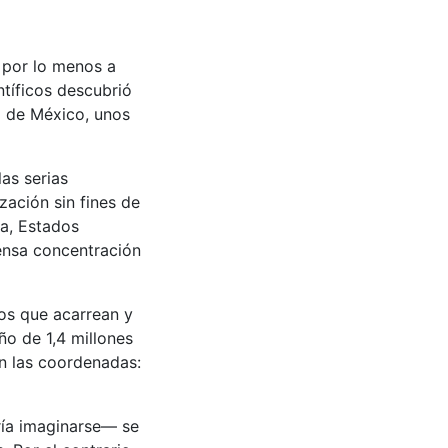
 por lo menos a
tíficos descubrió
l de México, unos
las serias
ación sin fines de
ia, Estados
mensa concentración
os que acarrean y
o de 1,4 millones
n las coordenadas:
ía imaginarse— se