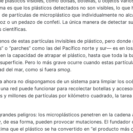
e plásticos visibles, como bolsas, botellas, u objetos varios
ema es que los plásticos detectados no son visibles, lo que 
a de partículas de microplástico que individualmente no al
oz o un pedazo de confeti. La única manera de detectar su
 científicas.
enos de estas partículas invisibles de plástico, pero dond
 o “parches” como las del Pacífico norte y sur— es en los
nen la capacidad de atrapar el plástico, hasta que toda la 
superficie. Pero lo más grave ocurre cuando estas partícul
ad del mar, como si fuera
smog
.
a ahora no dispongamos de un sistema para limpiar los océ
una red puede funcionar para recolectar botellas y acceso
es y millones de partículas por kilómetro cuadrado, la tare
randes peligros: los microplásticos penetren en la cadena a
y, de esa forma, pueden provocar mutaciones. El fundador d
tima que el plástico se ha convertido en “el producto más