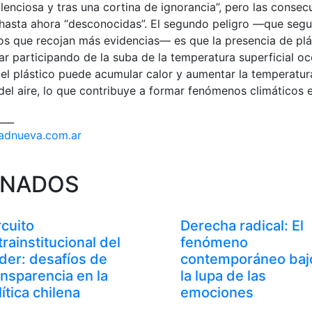
lenciosa y tras una cortina de ignorancia”, pero las consec
hasta ahora “desconocidas”. El segundo peligro —que seg
cos que recojan más evidencias— es que la presencia de pl
r participando de la suba de la temperatura superficial oc
el plástico puede acumular calor y aumentar la temperatur
 del aire, lo que contribuye a formar fenómenos climáticos 
___
dadnueva.com.ar
ONADOS
rcuito
Derecha radical: El
trainstitucional del
fenómeno
der: desafíos de
contemporáneo baj
ansparencia en la
la lupa de las
lítica chilena
emociones