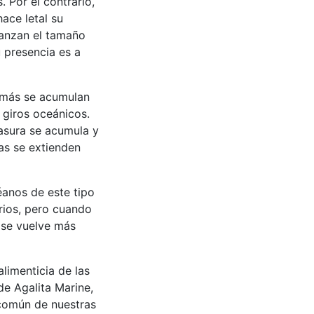
. Por el contrario,
hace letal su
canzan el tamaño
 presencia es a
e más se acumulan
 giros oceánicos.
basura se acumula y
as se extienden
anos de este tipo
rios, pero cuando
a se vuelve más
limenticia de las
e Agalita Marine,
 común de nuestras