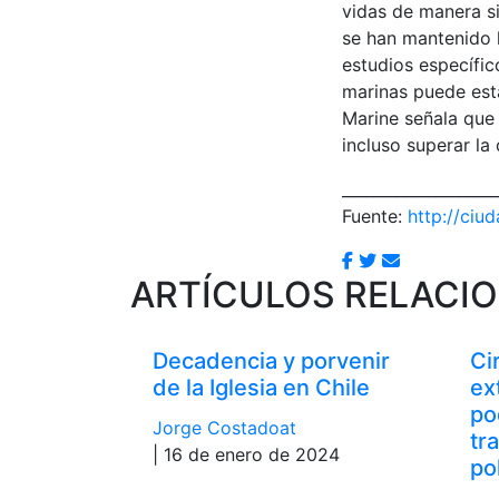
vidas de manera si
se han mantenido 
estudios específi
marinas puede esta
Marine señala que 
incluso superar la
____________________
Fuente:
http://ciu
ARTÍCULOS RELACI
Decadencia y porvenir
Ci
de la Iglesia en Chile
ex
po
Jorge Costadoat
tr
| 16 de enero de 2024
po