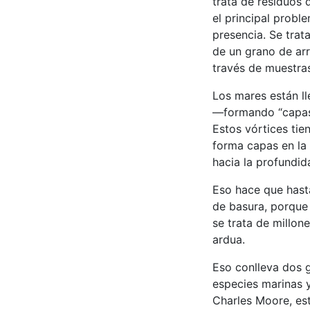
trata de residuos d
el principal probl
presencia. Se trat
de un grano de arr
través de muestras
Los mares están ll
—formando “capas”
Estos vórtices tie
forma capas en la 
hacia la profundid
Eso hace que hast
de basura, porque 
se trata de millon
ardua.
Eso conlleva dos g
especies marinas 
Charles Moore, es