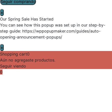
Seguir comprando
×
Our Spring Sale Has Started
You can see how this popup was set up in our step-by-
step guide: https://wppopupmaker.com/guides/auto-
opening-announcement-popups/
×
Shopping cart
0
Aún no agregaste productos.
Seguir viendo
0