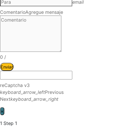
email
Comentario
Agregue mensaje
0
/
Enviar
reCaptcha v3
keyboard_arrow_left
Previous
Next
keyboard_arrow_right
×
1
Step 1