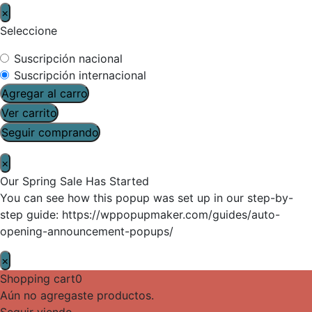
×
Seleccione
Suscripción nacional
Suscripción internacional
Agregar al carro
Ver carrito
Seguir comprando
×
Our Spring Sale Has Started
You can see how this popup was set up in our step-by-
step guide: https://wppopupmaker.com/guides/auto-
opening-announcement-popups/
×
Shopping cart
0
Aún no agregaste productos.
Seguir viendo