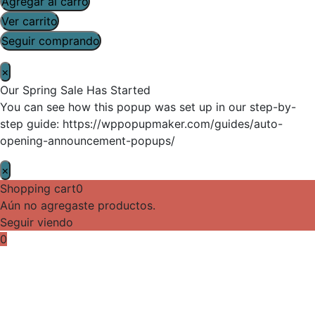
Agregar al carro
Ver carrito
Seguir comprando
×
Our Spring Sale Has Started
You can see how this popup was set up in our step-by-
step guide: https://wppopupmaker.com/guides/auto-
opening-announcement-popups/
×
Shopping cart
0
Aún no agregaste productos.
Seguir viendo
0