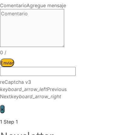
Comentario
Agregue mensaje
0
/
Enviar
reCaptcha v3
keyboard_arrow_left
Previous
Next
keyboard_arrow_right
×
1
Step 1