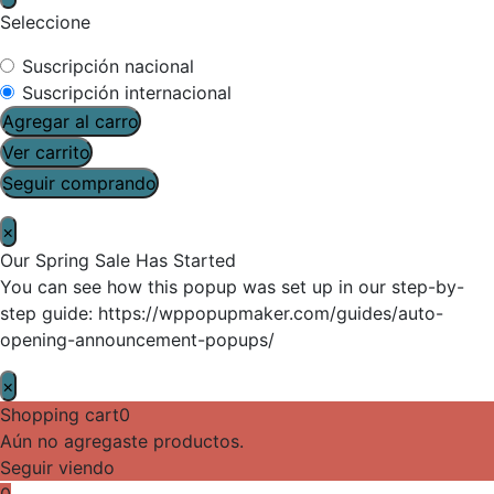
Seleccione
Suscripción nacional
Suscripción internacional
Agregar al carro
Ver carrito
Seguir comprando
×
Our Spring Sale Has Started
You can see how this popup was set up in our step-by-
step guide: https://wppopupmaker.com/guides/auto-
opening-announcement-popups/
×
Shopping cart
0
Aún no agregaste productos.
Seguir viendo
0